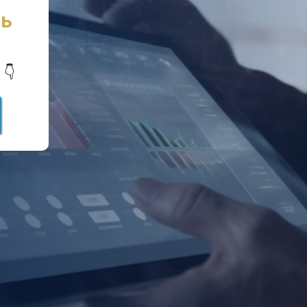
сь
ь
👇